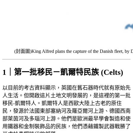
(封面圖)King Alfred plans the capture of the Danish fleet, b
1｜第一批移民－凱爾特民族 (Celts)
以目前的考古資料顯示，英國在舊石器時代就有原始先
人生活。但開啟這片土地文明發展的，是這裡的第一批
移民-凱爾特人。凱爾特人是西歐大陸上古老的原住
民，發源於法國東部塞納河及羅亞爾河上游、德國西南
部萊茵河及多瑙河上游。他們是歐洲最早學會製造和使
用鐵器和金制裝飾品的民族，他們憑藉鐵製武器戰勝了