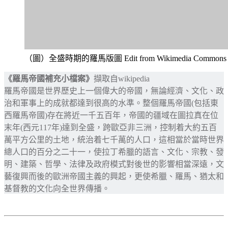
（圖）全盛時期的羅馬版圖 Edit from Wikimedia Commons
《羅馬帝國補充小檔案》
擷取自wikipedia
羅馬帝國是世界歷史上一個偉大的帝國，無論經濟、文化、政
治和軍事上的成就都達到很高的水準。整個羅馬帝國(包括東
西羅馬帝國)存在將近一千五百年，帝國的疆域在圖拉真在位
末年(西元117年)達到全盛，跨歐亞非三洲，控制着大約五百
萬平方公里的土地，統治着七千萬的人口，這相當於當時世界
總人口的百分之二十一，使拉丁希臘的語言、文化、宗教、發
明、建築、哲學、法律及政府模式對後世的影響相當深遠，文
藝復興而後的歐洲帝國主義的興起，更使希臘、羅馬、猶太和
基督教的文化向全世界傳播。