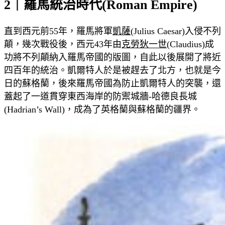
2｜羅馬統治時代(Roman Empire)
直到西元前55年，羅馬將軍
凱薩
(Julius Caesar)入侵不列
顛，幾次戰役後，西元43年由
克勞狄一世
(Claudius)成
功將不列顛納入羅馬帝國的版圖，自此以後展開了將近
四百年的統治。凱爾特人於是被趕去了北方，也就是今
日的蘇格蘭，後來羅馬帝國為防止凱爾特人的突襲，還
蓋起了一道貫穿東西海岸的防禦城牆-哈德良長城
(Hadrian’s Wall)，成為了英格蘭與蘇格蘭的疆界。