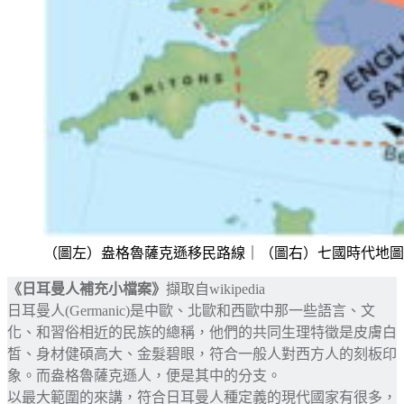
（圖左）盎格魯薩克遜移民路線｜（圖右）七國時代地圖 Credit-W
《日耳曼人補充小檔案》
擷取自wikipedia
日耳曼人(Germanic)是中歐、北歐和西歐中那一些語言、文
化、和習俗相近的民族的總稱，他們的共同生理特徵是皮膚白
皙、身材健碩高大、金髮碧眼，符合一般人對西方人的刻板印
象。而盎格魯薩克遜人，便是其中的分支。
以最大範圍的來講，符合日耳曼人種定義的現代國家有很多，