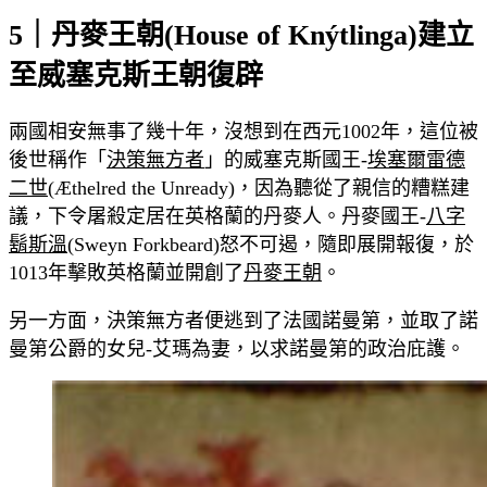
5｜丹麥王朝(House of Knýtlinga)建立
至威塞克斯王朝復辟
兩國相安無事了幾十年，沒想到在西元1002年，這位被
後世稱作「
決策無方者
」的威塞克斯國王-
埃塞爾雷德
二世
(Æthelred the Unready)，因為聽從了親信的糟糕建
議，下令屠殺定居在英格蘭的丹麥人。丹麥國王-
八字
鬍斯溫
(Sweyn Forkbeard)怒不可遏，隨即展開報復，於
1013年擊敗英格蘭並開創了
丹麥王朝
。
另一方面，決策無方者便逃到了法國諾曼第，並取了諾
曼第公爵的女兒-艾瑪為妻，以求諾曼第的政治庇護。