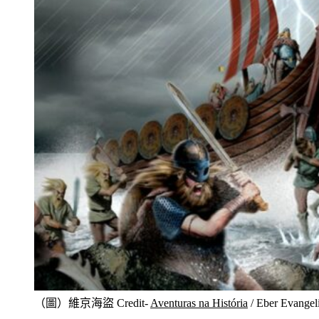
（圖）維京海盜 Credit-
Aventuras na História
/ Eber Evangeli