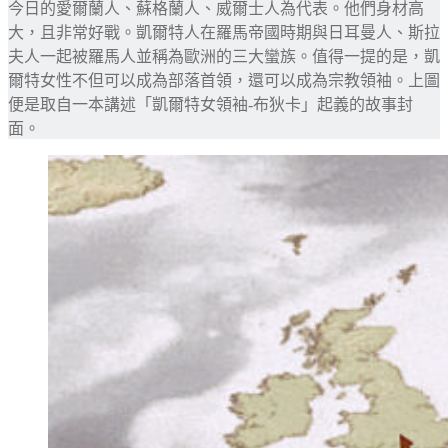
今日的愛爾蘭人、蘇格蘭人、威爾士人為代表。他們身材高
大，且非常好戰。凱爾特人在羅馬帝國時期與日耳曼人、斯拉
夫人一起被羅馬人並稱為歐洲的三大蠻族。值得一提的是，凱
爾特女性不但可以成為部落首領，還可以成為宗教領袖。上圖
便是取自一本講述「凱爾特女領袖-布狄卡」起義的故事封
面。