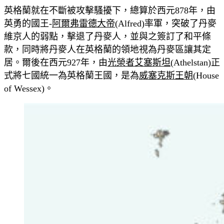
英格蘭就在不斷被攻擊騷擾下，總算於西元878年，由
英勇的國王-
阿爾弗雷德大帝
(Alfred)率軍，突破了丹麥
維京人的弱點，擊退了丹麥人，並與之簽訂了和平條
款，同時將丹麥人在英格蘭的領地視為丹麥區讓其定
居。爾後在西元927年，由
光榮者艾塞斯坦
(Athelstan)正
式將七國統一為英格蘭王國，是為
威塞克斯王朝
(House
of Wessex)。