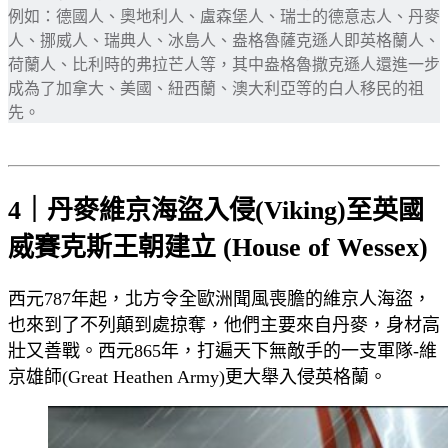
例如：德國人、奧地利人、盧森堡人、瑞士的德意志人、丹麥
人、挪威人、瑞典人、冰島人、盎格魯薩克遜人即英格蘭人、
荷蘭人、比利時的弗拉芒人等，其中盎格魯撒克遜人還進一步
成為了加拿大、美國、紐西蘭、澳大利亞等的白人移民的祖
先。
4｜丹麥維京海盜入侵(Viking)至英國
威賽克斯王朝建立 (House of Wessex)
西元787年起，北方令全歐洲聞風喪膽的維京人海盜，
也來到了不列顛到處掠奪，他們主要來自丹麥，身材高
壯又善戰。西元865年，打遍天下無敵手的一支軍隊-維
京雄師(Great Heathen Army)更大舉入侵英格蘭。