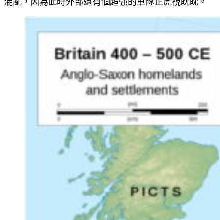
混亂，因為此時外部還有個超強的軍隊正虎視眈眈。