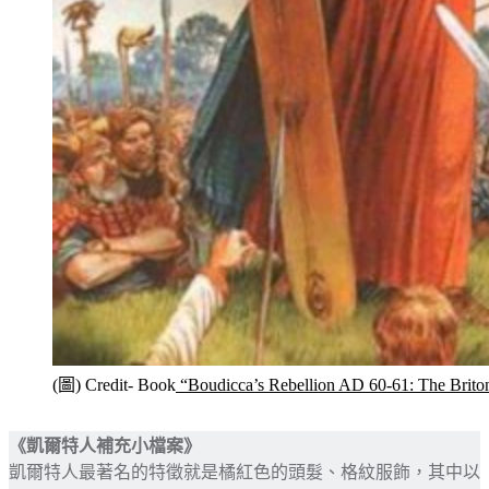
(圖) Credit- Book
“Boudicca’s Rebellion AD 60-61: The Briton
《凱爾特人補充小檔案》
凱爾特人最著名的特徵就是橘紅色的頭髮、格紋服飾，其中以