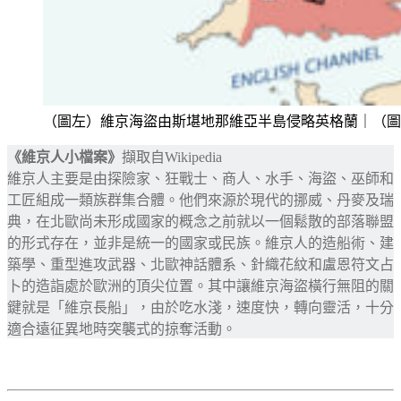
（圖左）維京海盜由斯堪地那維亞半島侵略英格蘭｜（圖右）阿爾弗雷德大
《維京人小檔案》
擷取自Wikipedia
維京人主要是由探險家、狂戰士、商人、水手、海盜、巫師和
工匠組成一類族群集合體。他們來源於現代的挪威、丹麥及瑞
典，在北歐尚未形成國家的概念之前就以一個鬆散的部落聯盟
的形式存在，並非是統一的國家或民族。維京人的造船術、建
築學、重型進攻武器、北歐神話體系、針織花紋和盧恩符文占
卜的造詣處於歐洲的頂尖位置。其中讓維京海盜橫行無阻的關
鍵就是「維京長船」，由於吃水淺，速度快，轉向靈活，十分
適合遠征異地時突襲式的掠奪活動。