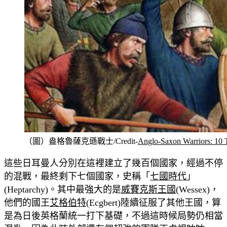
（圖）盎格魯薩克遜戰士/Credit-
Anglo-Saxon Warriors: 10
這些日耳曼人分別在這裡建立了幾百個國家，經過不停
的混戰，最終剩下七個國家，史稱「
七國時代
」
(Heptarchy)。其中最強大的是
威賽克斯王國
(Wessex)，
他們的國王
艾格伯特
(Ecgbert)陸續征服了其他王國，算
是為日後英格蘭統一打下基礎，不過這時候局勢仍相當