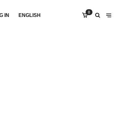
0
G IN
ENGLISH