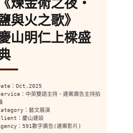
《煉金術之夜・
鹽與火之歌》
慶山明仁上樑盛
典
Date：Oct.2025
Service：中英雙語主持、建案廣告主持拍
攝
Category：藝文展演
Client：慶山建設
Agency：591數字廣告(建案影片)