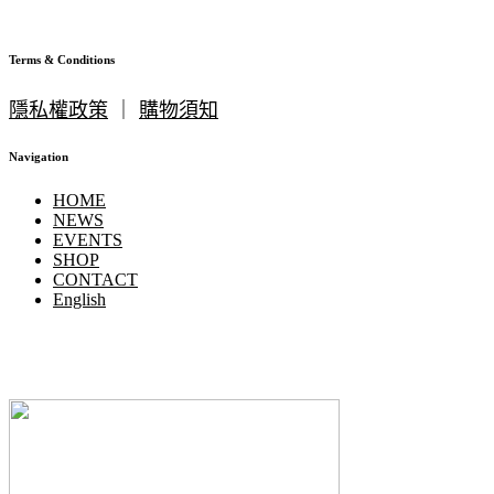
Terms & Conditions
隱私權政策
｜
購物須知
Navigation
HOME
NEWS
EVENTS
SHOP
CONTACT
English