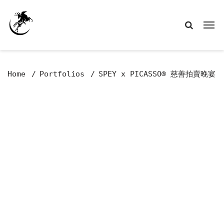
Home
Portfolios
SPEY x PICASSO® 慈善拍賣晚宴